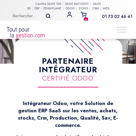
Certifié
SAGE 100
SAGE BATIGEST
SAGE
50
EBP
PENNYLANE
ODOO
ZOHO
CRM
WEB
MON COMPTE
01 73 02 46 41
0
PARTENAIRE
INTÉGRATEUR
CERTIFIÉ ODOO
Intégrateur Odoo, votre Solution de
gestion ERP SaaS sur les ventes, achats,
stocks, Crm, Production, Qualité, Sav, E-
commerce.