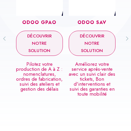
ODOO GPAO
ODOO SAV
ODO
MARKET
DÉCOUVRIR
DÉCOUVRIR
DÉCOUVR
NOTRE
NOTRE
NOTRE
SOLUTION
SOLUTION
SOLUTIO
Pilotez votre
Améliorez votre
Lancez d
oduction de A à Z :
service après-vente
campagn
nomenclatures,
avec un suivi clair des
percutant
dres de fabrication,
tickets, Bon
segmentez
uivi des ateliers et
d'interventions et
audiences et a
gestion des délais
suivi des garanties en
les performan
toute mobilité
temps ré