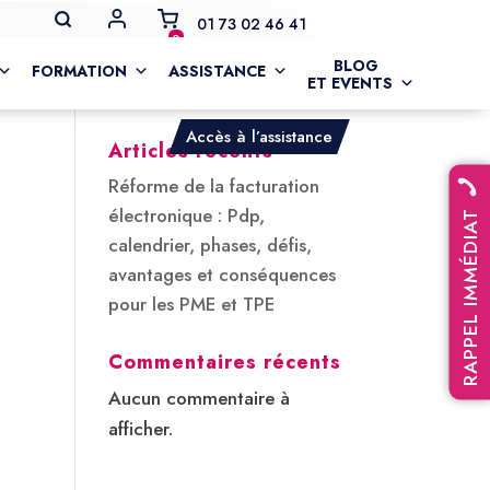
MON COMPTE
01 73 02 46 41
0
BLOG
FORMATION
ASSISTANCE
ET EVENTS
Rechercher
Accès à l’assistance
Articles récents
Réforme de la facturation
électronique : Pdp,
RAPPEL IMMÉDIAT
calendrier, phases, défis,
avantages et conséquences
pour les PME et TPE
Commentaires récents
Aucun commentaire à
afficher.