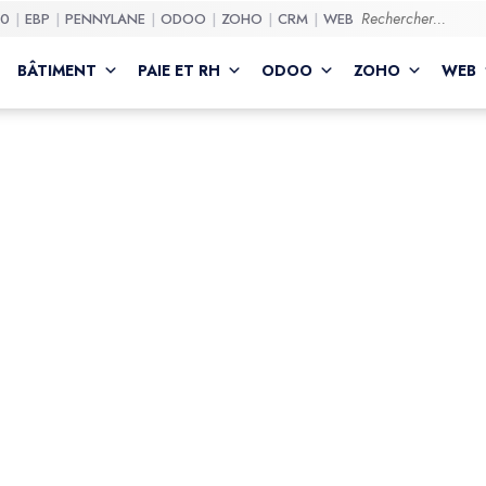
50
EBP
PENNYLANE
ODOO
ZOHO
CRM
WEB
BÂTIMENT
PAIE ET RH
ODOO
ZOHO
WEB