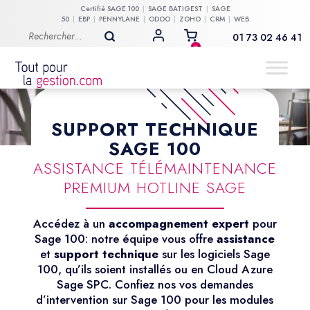
Certifié
SAGE 100
SAGE BATIGEST
SAGE
50
EBP
PENNYLANE
ODOO
ZOHO
CRM
WEB
01 73 02 46 41
MON COMPTE
0
SUPPORT TECHNIQUE
SAGE 100
ASSISTANCE TÉLÉMAINTENANCE
PREMIUM HOTLINE SAGE
Accédez à un
accompagnement expert
pour
Sage 100: notre équipe vous offre
assistance
et
support technique
sur les logiciels Sage
100, qu’ils soient installés ou en Cloud Azure
Sage SPC. Confiez nos vos demandes
d’intervention sur Sage 100 pour les modules