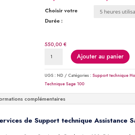
de
Choisir votre
pri
99
Durée :
à
19
550,00
€
quantité
Ajouter au panier
de
Support
UGS :
ND
Catégories :
Support technique Ho
Sage
Technique Sage 100
Gestion
Production
formations complémentaires
100
Assistance
ervices de Support technique Assistance
technique