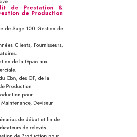
ive.
dit de Prestation &
estion de Production
ge de Sage 100 Gestion de
nées Clients, Fournisseurs,
toires.
isation de la Gpao aux
rciale.
du Cbn, des OF, de la
 de Production
roduction pour
, Maintenance, Deviseur
cénarios de début et fin de
icateurs de relevés.
stion de Production pour