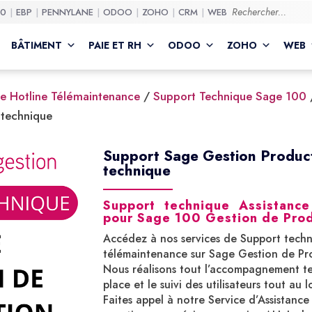
50
EBP
PENNYLANE
ODOO
ZOHO
CRM
WEB
BÂTIMENT
PAIE ET RH
ODOO
ZOHO
WEB
e Hotline Télémaintenance
/
Support Technique Sage 100
 technique
Support Sage Gestion Product
technique
Support technique Assistanc
pour Sage 100 Gestion de Prod
Accédez à nos services de Support techni
télémaintenance sur Sage Gestion de Pro
Nous réalisons tout l’accompagnement te
place et le suivi des utilisateurs tout au 
Faites appel à notre Service d’Assistanc