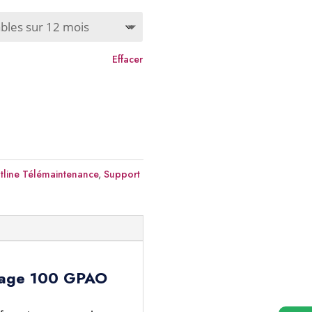
x :
,00 €
Effacer
40,00 €
tline Télémaintenance
,
Support
 Sage 100 GPAO