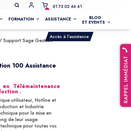
MON COMPTE
01 73 02 46 41
0
BLOG
FORMATION
ASSISTANCE
ET EVENTS
Accès à l’assistance
/ Support Sage Gestion
RAPPEL IMMÉDIAT
ion 100 Assistance
e en Télémaintenance
uction .
que utilisateur, Hotline et
duction et Industrie.
chnique pour la mise en
long de leur usage.
e technique pour toutes vos