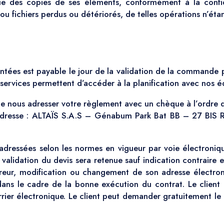
ue des copies de ses éléments, conformément à la confide
 fichiers perdus ou détériorés, de telles opérations n’étan
entées est payable le jour de la validation de la commande
services permettent d’accéder à la planification avec nos é
 nous adresser votre règlement avec un chèque à l’ordre d
te adresse : ALTAÏS S.A.S – Génabum Park Bat BB – 27 BI
adressées selon les normes en vigueur par voie électroniqu
 validation du devis sera retenue sauf indication contraire e
reur, modification ou changement de son adresse électroni
dans le cadre de la bonne exécution du contrat. Le client
ier électronique. Le client peut demander gratuitement le 