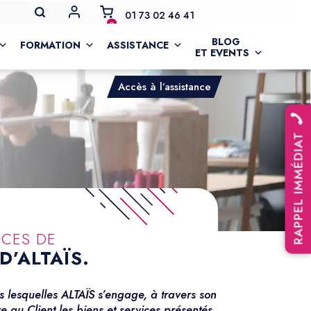
MON COMPTE
01 73 02 46 41
0
BLOG
FORMATION
ASSISTANCE
ET EVENTS
Accès à l’assistance
RAPPEL IMMÉDIAT
ICES DE
D’ALTAÏS.
s lesquelles ALTAÏS s’engage, à travers son
re au Client les biens et services présentés.