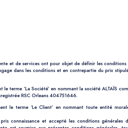
te et de services ont pour objet de définir les conditions
engage dans les conditions et en contrepartie du prix stipulé
ent le terme ‘La Société’ en nommant la société ALTAÏS com
nregistrée RSC Orleans 404751646.
sent le terme ‘Le Client’ en nommant toute entité morale 
pris connaissance et accepté les conditions générales d
te est soumise aux présentes conditions générales, toute