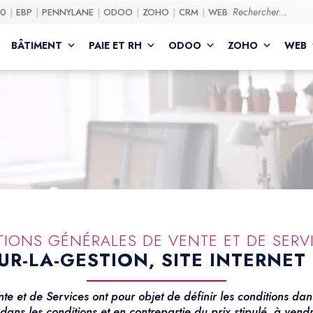
50
EBP
PENNYLANE
ODOO
ZOHO
CRM
WEB
BÂTIMENT
PAIE ET RH
ODOO
ZOHO
WEB
IONS GÉNÉRALES DE VENTE ET DE SERV
R-LA-GESTION, SITE INTERNET 
e et de Services ont pour objet de définir les conditions dan
 dans les conditions et en contrepartie du prix stipulé, à vend