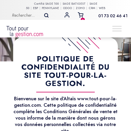
Certifié
SAGE 100
SAGE BATIGEST
SAGE
50
EBP
PENNYLANE
ODOO
ZOHO
CRM
WEB
01 73 02 46 41
MON COMPTE
0
POLITIQUE DE
CONFIDENDIALITÉ DU
SITE TOUT-POUR-LA-
GESTION.
Bienvenue sur le site d’Altaïs www.tout-pour-la-
gestion.com. Cette politique de confidentialité
complète les Conditions Générales de vente et
vous informe de la manière dont nous gérons
vos données personnelles collectées via notre
site.