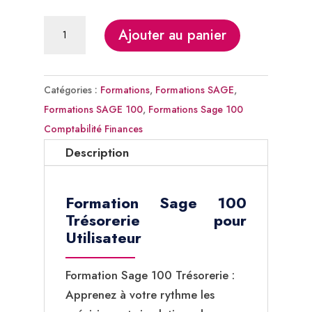
quantité
Ajouter au panier
de
Formation
SAGE
Catégories :
Formations
,
Formations SAGE
,
100
Formations SAGE 100
,
Formations Sage 100
Trésorerie
Comptabilité Finances
Description
Formation Sage 100
Trésorerie pour
Utilisateur
Formation Sage 100 Trésorerie :
Apprenez à votre rythme les