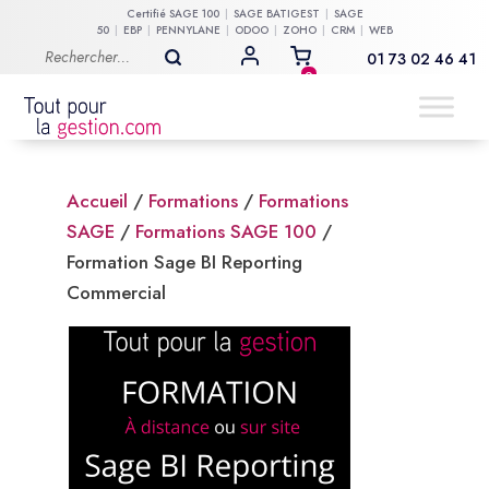
Certifié
SAGE 100
SAGE BATIGEST
SAGE
50
EBP
PENNYLANE
ODOO
ZOHO
CRM
WEB
01 73 02 46 41
MON COMPTE
0
Accueil
/
Formations
/
Formations
SAGE
/
Formations SAGE 100
/
Formation Sage BI Reporting
Commercial