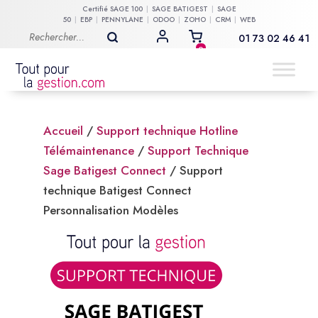
Certifié
SAGE 100
SAGE BATIGEST
SAGE
50
EBP
PENNYLANE
ODOO
ZOHO
CRM
WEB
01 73 02 46 41
MON COMPTE
0
Accueil
/
Support technique Hotline
Télémaintenance
/
Support Technique
Sage Batigest Connect
/ Support
technique Batigest Connect
Personnalisation Modèles