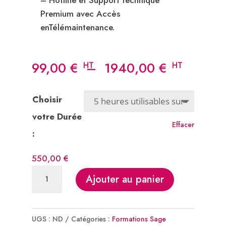
– Hotline et Support technique
Premium avec Accès
enTélémaintenance.
Plage
99,00
€
–
1940,00
€
de
prix :
Choisir
99,00 €
votre Durée
à
Effacer
:
1940,00 
550,00
€
quantité
Ajouter au panier
de
Support
technique
UGS :
ND
Catégories :
Formations Sage